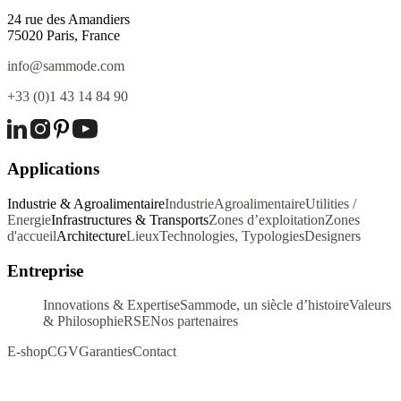
24 rue des Amandiers
75020 Paris, France
info@sammode.com
+33 (0)1 43 14 84 90
Applications
Industrie & Agroalimentaire
Industrie
Agroalimentaire
Utilities /
Energie
Infrastructures & Transports
Zones d’exploitation
Zones
d'accueil
Architecture
Lieux
Technologies, Typologies
Designers
Entreprise
Innovations & Expertise
Sammode, un siècle d’histoire
Valeurs
& Philosophie
RSE
Nos partenaires
E-shop
CGV
Garanties
Contact