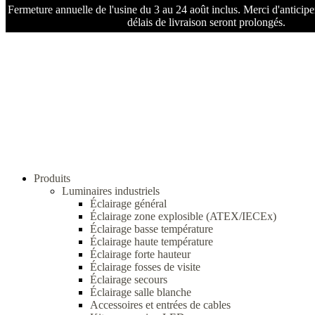
Fermeture annuelle de l'usine du 3 au 24 août inclus. Merci d'anticip
délais de livraison seront prolongés.
Produits
Luminaires industriels
Éclairage général
Éclairage zone explosible (ATEX/IECEx)
Éclairage basse température
Éclairage haute température
Éclairage forte hauteur
Éclairage fosses de visite
Éclairage secours
Éclairage salle blanche
Accessoires et entrées de cables