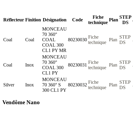
Fiche
STEP
Réflecteur
Finition
Désignation
Code
Plan
technique
DS
MONCEAU
70 360°
Fiche
STEP
Coal
Coal
COAL
80230030
Plan
technique
DS
COAL 300
CL1 PY MR
MONCEAU
70 360°
Fiche
STEP
Coal
Inox
80230031
Plan
COAL 300
technique
DS
CL1 PY
MONCEAU
Fiche
STEP
Silver
Inox
70 360° S
80230032
Plan
technique
DS
300 CL1 PY
Vendôme Nano