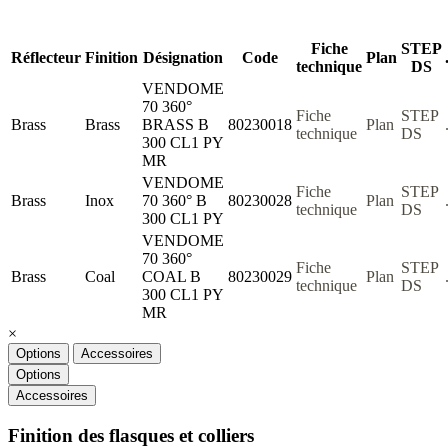
Fiche
STEP
Réflecteur
Finition
Désignation
Code
Plan
technique
DS
VENDOME
70 360°
Fiche
STEP
Brass
Brass
BRASS B
80230018
Plan
technique
DS
300 CL1 PY
MR
VENDOME
Fiche
STEP
Brass
Inox
70 360° B
80230028
Plan
technique
DS
300 CL1 PY
VENDOME
70 360°
Fiche
STEP
Brass
Coal
COAL B
80230029
Plan
technique
DS
300 CL1 PY
MR
×
Options
Accessoires
Options
Accessoires
Finition des flasques et colliers