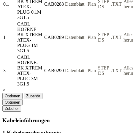
BK XTREM
STEP
Alle
0,1
CAB0288
Datenblatt
Plan
.TXT
ATEX-
DS
heru
PLUG 0.1M
3G1.5
CABL
HO7RNF-
BK XTREM
STEP
Alle
1
CAB0289
Datenblatt
Plan
.TXT
ATEX-
DS
heru
PLUG 1M
3G1.5
CABL
HO7RNF-
BK XTREM
STEP
Alle
3
CAB0290
Datenblatt
Plan
.TXT
ATEX-
DS
heru
PLUG 3M
3G1.5
×
Optionen
Zubehör
Optionen
Zubehör
Kabeleinführungen
1 Kabelverschraubunge