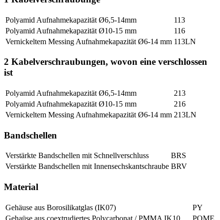
Polyamid Aufnahmekapazität Ø6,5-14mm
113
Polyamid Aufnahmekapazität Ø10-15 mm
116
Vernickeltem Messing Aufnahmekapazität Ø6-14 mm
113LN
2 Kabelverschraubungen, wovon eine verschlossen
ist
Polyamid Aufnahmekapazität Ø6,5-14mm
213
Polyamid Aufnahmekapazität Ø10-15 mm
216
Vernickeltem Messing Aufnahmekapazität Ø6-14 mm
213LN
Bandschellen
Verstärkte Bandschellen mit Schnellverschluss
BRS
Verstärkte Bandschellen mit Innensechskantschraube
BRV
Material
Gehäuse aus Borosilikatglas (IK07)
PY
Gehaüse aus coextrudiertes Polycarbonat / PMMA IK10
POME