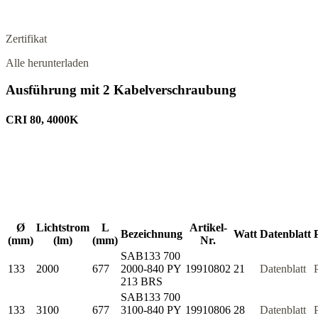
Zertifikat
Alle herunterladen
Ausführung mit 2 Kabelverschraubung
CRI 80, 4000K
Ø
Lichtstrom
L
Artikel-
Bezeichnung
Watt
Datenblatt
(mm)
(lm)
(mm)
Nr.
SAB133 700
133
2000
677
2000-840 PY
19910802
21
Datenblatt
213 BRS
SAB133 700
133
3100
677
3100-840 PY
19910806
28
Datenblatt