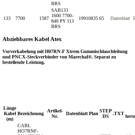
BRS
SAB133
1600 7700-
133
7700
1587
19910835
65
Datenblatt
840 PY 113
BRS
Abziehbares Kabel Atex
Vorverkabelung mit H07RN-F Xtrem Gummischlauchleitung
und PNCX-Steckverbinder von Marechal®. Separat zu
bestellende Leistung.
Länge
Artikel-
STEP
Kabel
Bezeichnung
Datenblatt
Plan
.TXT
Nr.
DS
heru
(m)
CABL
HO7RNF-