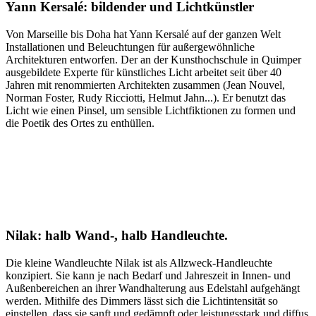
Yann Kersalé: bildender und Lichtkünstler
Von Marseille bis Doha hat Yann Kersalé auf der ganzen Welt
Installationen und Beleuchtungen für außergewöhnliche
Architekturen entworfen. Der an der Kunsthochschule in Quimper
ausgebildete Experte für künstliches Licht arbeitet seit über 40
Jahren mit renommierten Architekten zusammen (Jean Nouvel,
Norman Foster, Rudy Ricciotti, Helmut Jahn...). Er benutzt das
Licht wie einen Pinsel, um sensible Lichtfiktionen zu formen und
die Poetik des Ortes zu enthüllen.
Nilak: halb Wand-, halb Handleuchte.
Die kleine Wandleuchte Nilak ist als Allzweck-Handleuchte
konzipiert. Sie kann je nach Bedarf und Jahreszeit in Innen- und
Außenbereichen an ihrer Wandhalterung aus Edelstahl aufgehängt
werden. Mithilfe des Dimmers lässt sich die Lichtintensität so
einstellen, dass sie sanft und gedämpft oder leistungsstark und diffus