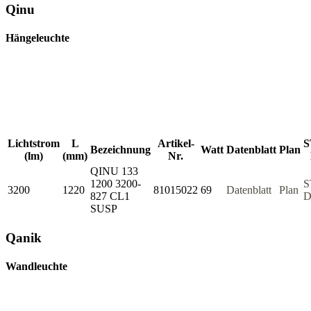
Qinu
Hängeleuchte
Lichtstrom
L
Artikel-
S
Bezeichnung
Watt
Datenblatt
Plan
(lm)
(mm)
Nr.
QINU 133
1200 3200-
S
3200
1220
81015022
69
Datenblatt
Plan
827 CL1
D
SUSP
Qanik
Wandleuchte