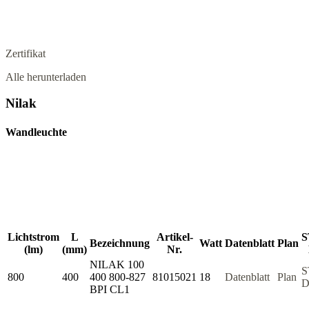
Zertifikat
Alle herunterladen
Nilak
Wandleuchte
Lichtstrom
L
Artikel-
S
Bezeichnung
Watt
Datenblatt
Plan
(lm)
(mm)
Nr.
NILAK 100
S
800
400
400 800-827
81015021
18
Datenblatt
Plan
D
BPI CL1