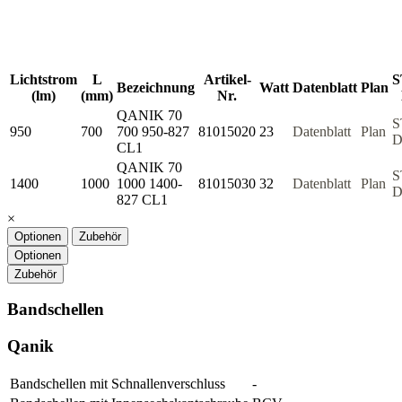
Lichtstrom
L
Artikel-
S
Bezeichnung
Watt
Datenblatt
Plan
(lm)
(mm)
Nr.
QANIK 70
S
950
700
700 950-827
81015020
23
Datenblatt
Plan
D
CL1
QANIK 70
S
1400
1000
1000 1400-
81015030
32
Datenblatt
Plan
D
827 CL1
×
Optionen
Zubehör
Optionen
Zubehör
Bandschellen
Qanik
Bandschellen mit Schnallenverschluss
-