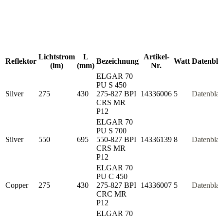
Lichtstrom
L
Artikel-
Reflektor
Bezeichnung
Watt
Datenbl
(lm)
(mm)
Nr.
ELGAR 70
PU S 450
Silver
275
430
275-827 BPI
14336006
5
Datenbla
CRS MR
P12
ELGAR 70
PU S 700
Silver
550
695
550-827 BPI
14336139
8
Datenbla
CRS MR
P12
ELGAR 70
PU C 450
Copper
275
430
275-827 BPI
14336007
5
Datenbla
CRC MR
P12
ELGAR 70