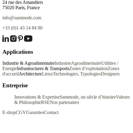
24 rue des Amandiers
75020 Paris, France
info@sammode.com
+33 (0)1 43 14 84 90
Applications
Industrie & Agroalimentaire
Industrie
Agroalimentaire
Utilities /
Energie
Infrastructures & Transports
Zones d’exploitation
Zones
d'accueil
Architecture
Lieux
Technologies, Typologies
Designers
Entreprise
Innovations & Expertise
Sammode, un siècle d’histoire
Valeurs
& Philosophie
RSE
Nos partenaires
E-shop
CGV
Garanties
Contact