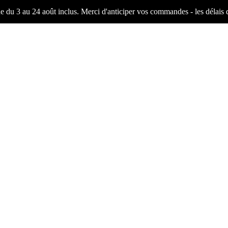
ne du 3 au 24 août inclus. Merci d'anticiper vos commandes - les délais