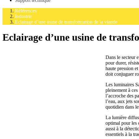
Support technique
Références
Industrie
Eclairage d’une usine de transformation de la viande
Eclairage d’une usine de transf
Dans le secteur e
pour durer, résis
haute pression et
doit conjuguer ro
Les luminaires S
pleinement à ces 
l’accroche des pa
l’eau, aux jets s
quotidien dans le
La lumière diffu
optimal pour les 
aussi à la détect
essentiels à la tra