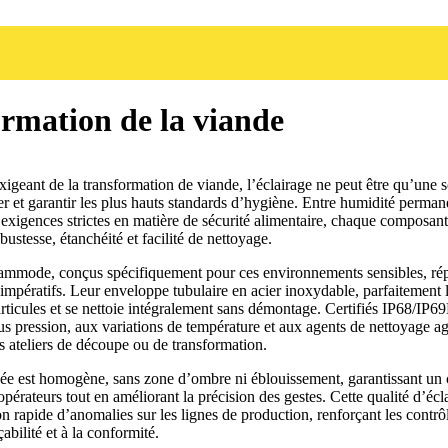
ormation de la viande
xigeant de la transformation de viande, l’éclairage ne peut être qu’une 
ter et garantir les plus hauts standards d’hygiène. Entre humidité perman
 exigences strictes en matière de sécurité alimentaire, chaque composant 
bustesse, étanchéité et facilité de nettoyage.
ammode, conçus spécifiquement pour ces environnements sensibles, ré
impératifs. Leur enveloppe tubulaire en acier inoxydable, parfaitement li
rticules et se nettoie intégralement sans démontage. Certifiés IP68/IP69K
ous pression, aux variations de température et aux agents de nettoyage agr
s ateliers de découpe ou de transformation.
sée est homogène, sans zone d’ombre ni éblouissement, garantissant un 
opérateurs tout en améliorant la précision des gestes. Cette qualité d’écl
ion rapide d’anomalies sur les lignes de production, renforçant les contrô
çabilité et à la conformité.