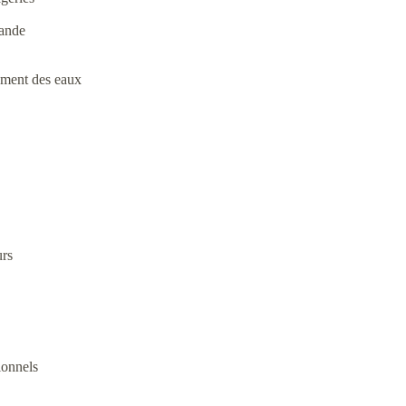
iande
tement des eaux
urs
ionnels