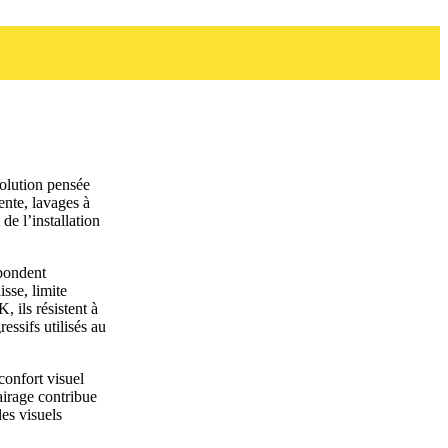
solution pensée
ente, lavages à
de l’installation
pondent
sse, limite
, ils résistent à
essifs utilisés au
confort visuel
airage contribue
les visuels