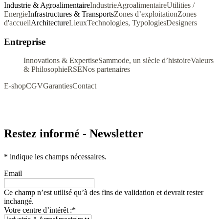
Industrie & Agroalimentaire
Industrie
Agroalimentaire
Utilities /
Energie
Infrastructures & Transports
Zones d’exploitation
Zones
d'accueil
Architecture
Lieux
Technologies, Typologies
Designers
Entreprise
Innovations & Expertise
Sammode, un siècle d’histoire
Valeurs
& Philosophie
RSE
Nos partenaires
E-shop
CGV
Garanties
Contact
Restez informé - Newsletter
*
indique les champs nécessaires.
Email
Ce champ n’est utilisé qu’à des fins de validation et devrait rester
inchangé.
Votre centre d’intérêt :
*