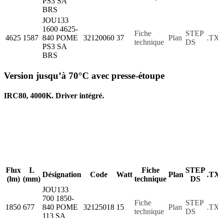
PS3 SA
BRS
JOU133
1600 4625-
Fiche
STEP
4625
1587
840 POME
32120060
37
Plan
.T
technique
DS
PS3 SA
BRS
Version jusqu’à 70°C avec presse-étoupe
IRC80, 4000K. Driver intégré.
Flux
L
Fiche
STEP
Désignation
Code
Watt
Plan
.T
(lm)
(mm)
technique
DS
JOU133
700 1850-
Fiche
STEP
1850
677
840 POME
32125018
15
Plan
.T
technique
DS
113 SA