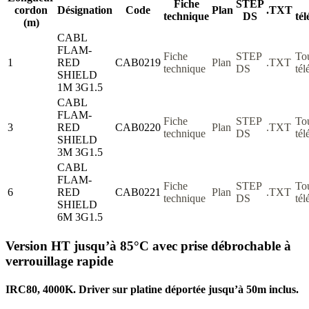
Fiche
STEP
cordon
Désignation
Code
Plan
.TXT
technique
DS
té
(m)
CABL
FLAM-
Fiche
STEP
To
1
RED
CAB0219
Plan
.TXT
technique
DS
tél
SHIELD
1M 3G1.5
CABL
FLAM-
Fiche
STEP
To
3
RED
CAB0220
Plan
.TXT
technique
DS
tél
SHIELD
3M 3G1.5
CABL
FLAM-
Fiche
STEP
To
6
RED
CAB0221
Plan
.TXT
technique
DS
tél
SHIELD
6M 3G1.5
Version HT jusqu’à 85°C avec prise débrochable à
verrouillage rapide
IRC80, 4000K. Driver sur platine déportée jusqu’à 50m inclus.