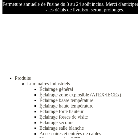
Fermeture annuelle de l'usine du 3 au 24 août inclus. Merci d'antici
- les délais de livraison seront prolongés.
Produits
Luminaires industriels
Éclairage général
Éclairage zone explosible (ATEX/IECEx)
Éclairage basse température
Éclairage haute température
Éclairage forte hauteur
Éclairage fosses de visite
Éclairage secours
Éclairage salle blanche
Accessoires et entrées de cables