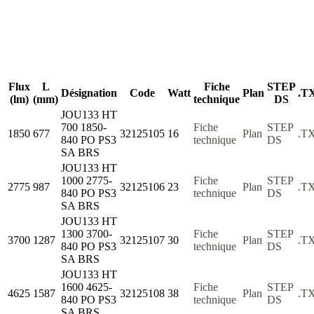
Flux
L
Fiche
STEP
Désignation
Code
Watt
Plan
.T
(lm)
(mm)
technique
DS
JOU133 HT
700 1850-
Fiche
STEP
1850
677
32125105
16
Plan
.T
840 PO PS3
technique
DS
SA BRS
JOU133 HT
1000 2775-
Fiche
STEP
2775
987
32125106
23
Plan
.T
840 PO PS3
technique
DS
SA BRS
JOU133 HT
1300 3700-
Fiche
STEP
3700
1287
32125107
30
Plan
.T
840 PO PS3
technique
DS
SA BRS
JOU133 HT
1600 4625-
Fiche
STEP
4625
1587
32125108
38
Plan
.T
840 PO PS3
technique
DS
SA BRS