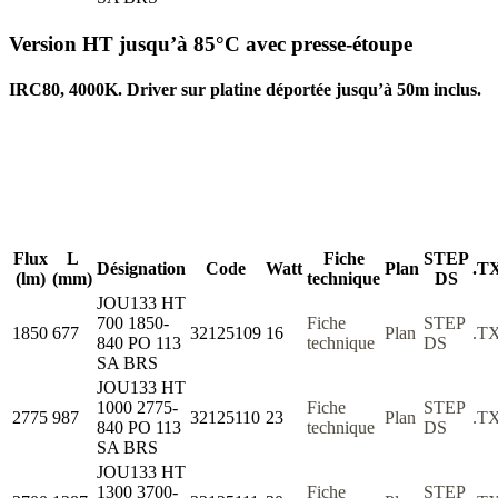
Version HT jusqu’à 85°C avec presse-étoupe
IRC80, 4000K. Driver sur platine déportée jusqu’à 50m inclus.
Flux
L
Fiche
STEP
Désignation
Code
Watt
Plan
.T
(lm)
(mm)
technique
DS
JOU133 HT
700 1850-
Fiche
STEP
1850
677
32125109
16
Plan
.T
840 PO 113
technique
DS
SA BRS
JOU133 HT
1000 2775-
Fiche
STEP
2775
987
32125110
23
Plan
.T
840 PO 113
technique
DS
SA BRS
JOU133 HT
1300 3700-
Fiche
STEP