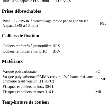
Inox 316L capacité Ø7-13mm
113INOX
Prises débrochables
Prise IP68/IP69K à verrouillage rapide par bague vissée
PS3
(capacité:Ø8 à 10 mm)
Colliers de fixation
Colliers renforcés à grenouillère
BRS
Colliers renforcés à vis CHC
BRV
Matériaux
Vasque polycarbonate
PO
Vasque polycarbonate/PMMA coextrudés à haute résistance
POME
chimique (sauf version HT 85°C)
Flasques et colliers en inox 304 L
-
Flasques et colliers en inox 316 L
MR
Température de couleur