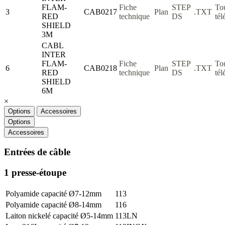
FLAM-
Fiche
STEP
To
3
CAB0217
Plan
.TXT
RED
technique
DS
tél
SHIELD
3M
CABL
INTER
FLAM-
Fiche
STEP
To
6
CAB0218
Plan
.TXT
RED
technique
DS
tél
SHIELD
6M
×
Options
Accessoires
Options
Accessoires
Entrées de câble
1 presse-étoupe
Polyamide capacité Ø7-12mm
113
Polyamide capacité Ø8-14mm
116
Laiton nickelé capacité Ø5-14mm
113LN