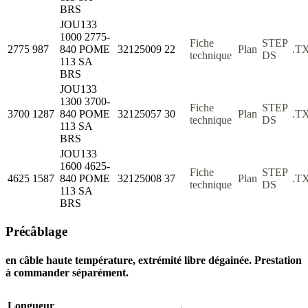
BRS
JOU133
1000 2775-
Fiche
STEP
2775
987
840 POME
32125009
22
Plan
.T
technique
DS
113 SA
BRS
JOU133
1300 3700-
Fiche
STEP
3700
1287
840 POME
32125057
30
Plan
.T
technique
DS
113 SA
BRS
JOU133
1600 4625-
Fiche
STEP
4625
1587
840 POME
32125008
37
Plan
.T
technique
DS
113 SA
BRS
Précâblage
en câble haute température, extrémité libre dégainée. Prestation
à commander séparément.
Longueur