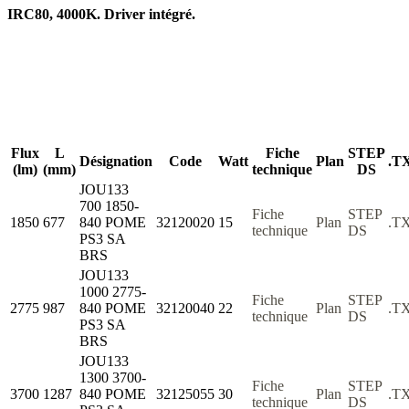
IRC80, 4000K. Driver intégré.
Flux
L
Fiche
STEP
Désignation
Code
Watt
Plan
.T
(lm)
(mm)
technique
DS
JOU133
700 1850-
Fiche
STEP
1850
677
840 POME
32120020
15
Plan
.T
technique
DS
PS3 SA
BRS
JOU133
1000 2775-
Fiche
STEP
2775
987
840 POME
32120040
22
Plan
.T
technique
DS
PS3 SA
BRS
JOU133
1300 3700-
Fiche
STEP
3700
1287
840 POME
32125055
30
Plan
.T
technique
DS