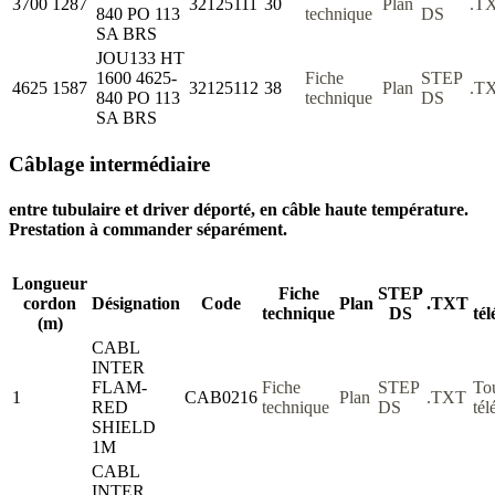
3700
1287
32125111
30
Plan
.T
840 PO 113
technique
DS
SA BRS
JOU133 HT
1600 4625-
Fiche
STEP
4625
1587
32125112
38
Plan
.T
840 PO 113
technique
DS
SA BRS
Câblage intermédiaire
entre tubulaire et driver déporté, en câble haute température.
Prestation à commander séparément.
Longueur
Fiche
STEP
cordon
Désignation
Code
Plan
.TXT
technique
DS
té
(m)
CABL
INTER
FLAM-
Fiche
STEP
To
1
CAB0216
Plan
.TXT
RED
technique
DS
tél
SHIELD
1M
CABL
INTER