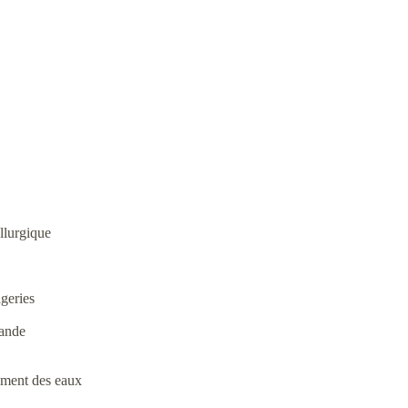
llurgique
ageries
iande
tement des eaux