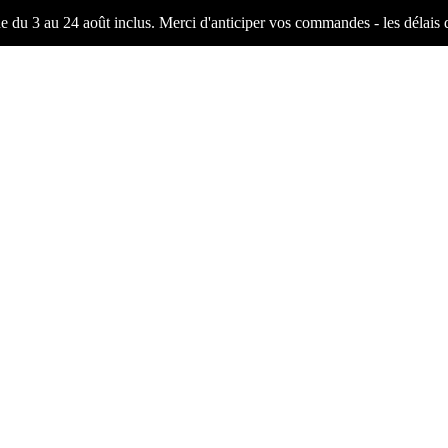
ne du 3 au 24 août inclus. Merci d'anticiper vos commandes - les délais