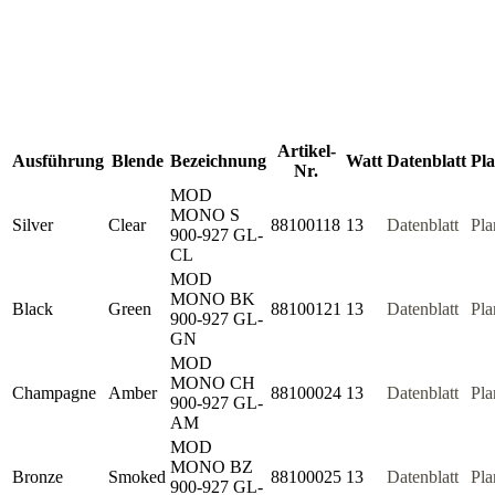
Artikel-
Ausführung
Blende
Bezeichnung
Watt
Datenblatt
Pl
Nr.
MOD
MONO S
Silver
Clear
88100118
13
Datenblatt
Pla
900-927 GL-
CL
MOD
MONO BK
Black
Green
88100121
13
Datenblatt
Pla
900-927 GL-
GN
MOD
MONO CH
Champagne
Amber
88100024
13
Datenblatt
Pla
900-927 GL-
AM
MOD
MONO BZ
Bronze
Smoked
88100025
13
Datenblatt
Pla
900-927 GL-