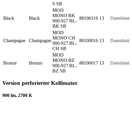
S SB
MOD
MONO BK
Black
Black
88100119
13
Datenblatt
900-927 BL-
BK SB
MOD
MONO CH
Champagne
Champagne
88100016
13
Datenblatt
900-927 BL-
CH SB
MOD
MONO BZ
Bronze
Bronze
88100017
13
Datenblatt
900-927 BL-
BZ SB
Version perforierter Kollimator
900 lm, 2700 K