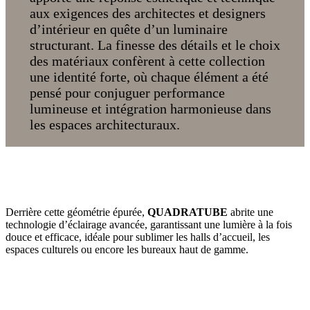
aux exigences des architectes et designers
d’intérieur en quête d’un luminaire
structurant. La finesse des détails et le choix
des matériaux confèrent à cette collection
une identité forte, où chaque élément a été
pensé pour conjuguer performance
lumineuse et intégration harmonieuse dans
les espaces architecturaux.
Derrière cette géométrie épurée,
QUADRATUBE
abrite une
technologie d’éclairage avancée, garantissant une lumière à la fois
douce et efficace, idéale pour sublimer les halls d’accueil, les
espaces culturels ou encore les bureaux haut de gamme.