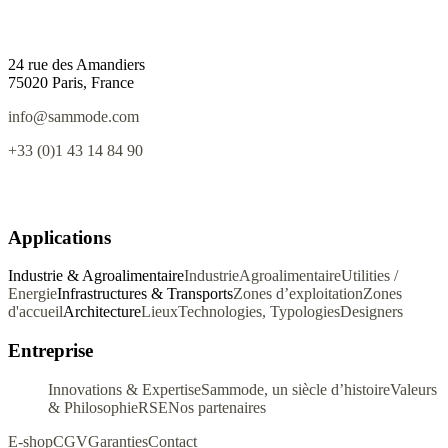
24 rue des Amandiers
75020 Paris, France
info@sammode.com
+33 (0)1 43 14 84 90
Applications
Industrie & Agroalimentaire
Industrie
Agroalimentaire
Utilities /
Energie
Infrastructures & Transports
Zones d’exploitation
Zones
d'accueil
Architecture
Lieux
Technologies, Typologies
Designers
Entreprise
Innovations & Expertise
Sammode, un siècle d’histoire
Valeurs
& Philosophie
RSE
Nos partenaires
E-shop
CGV
Garanties
Contact