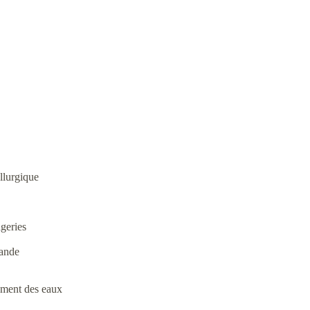
llurgique
ageries
iande
tement des eaux