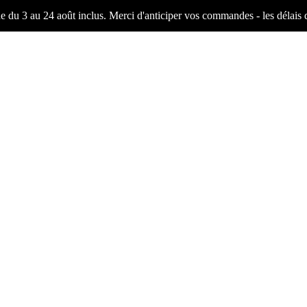
ne du 3 au 24 août inclus. Merci d'anticiper vos commandes - les délais