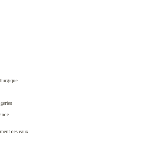
llurgique
ageries
iande
tement des eaux