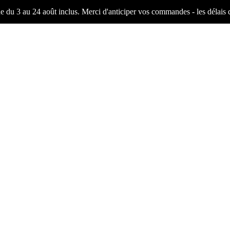
ne du 3 au 24 août inclus. Merci d'anticiper vos commandes - les délais