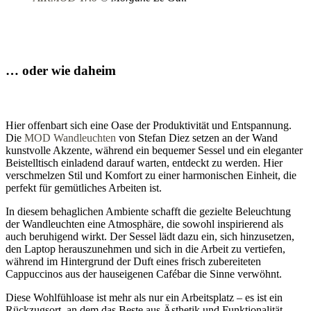
… oder wie daheim
Hier offenbart sich eine Oase der Produktivität und Entspannung.
Die
MOD Wandleuchten
von Stefan Diez setzen an der Wand
kunstvolle Akzente, während ein bequemer Sessel und ein eleganter
Beistelltisch einladend darauf warten, entdeckt zu werden. Hier
verschmelzen Stil und Komfort zu einer harmonischen Einheit, die
perfekt für gemütliches Arbeiten ist.
In diesem behaglichen Ambiente schafft die gezielte Beleuchtung
der Wandleuchten eine Atmosphäre, die sowohl inspirierend als
auch beruhigend wirkt. Der Sessel lädt dazu ein, sich hinzusetzen,
den Laptop herauszunehmen und sich in die Arbeit zu vertiefen,
während im Hintergrund der Duft eines frisch zubereiteten
Cappuccinos aus der hauseigenen Cafébar die Sinne verwöhnt.
Diese Wohlfühloase ist mehr als nur ein Arbeitsplatz – es ist ein
Rückzugsort, an dem das Beste aus Ästhetik und Funktionalität