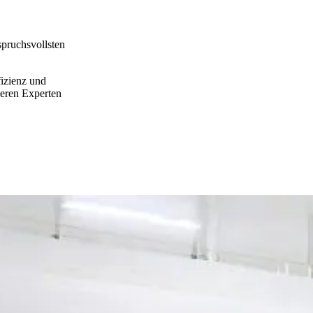
spruchsvollsten
fizienz und
seren Experten