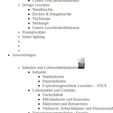
Unsere Leuchtenkollektionen
Design Leuchten
Wandleuchte
Decken & Hängeleuchte
Tischlampe
Stehlampe
Unsere Leuchtenkollektionen
Produktwähler
Smart lighting
Anwendungen
Industrie und Lebensmittelindustrie
Industrie
Stahlindustrie
Papierindustrie
Explosionsgeschützte Leuchten – ATEX
Lebensmittel und Getränke
Zuckerfabrik
Milchindustrie und Käsereien
Mälzereien und Brennereien
Viehzucht, Schlachthäuser und Fleischverar
Versorgungsunternehmen / Energie